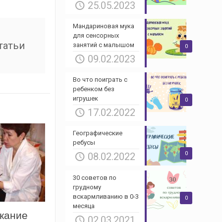
25.05.2023
Мандариновая мука
для сенсорных
татьи
занятий с малышом
0
09.02.2023
Во что поиграть с
ребенком без
игрушек
0
17.02.2022
Географические
ребусы
0
08.02.2022
30 советов по
грудному
вскармливанию в 0-3
0
месяца
кание
02.03.2021