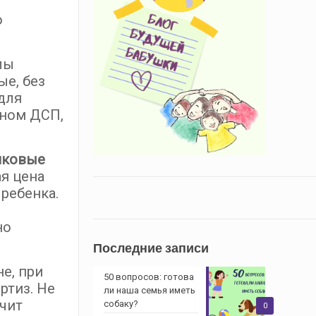
й
о
лы
ые, без
для
еном ДСП,
иковые
я цена
ребенка.
но
Последние записи
е, при
50 вопросов: готова
ртиз. Не
ли наша семья иметь
чит
собаку?
0