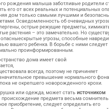
ого рождения малыша заботливые родители с
ить его от всех реальных и потенциальных оп
няя дом только самыми лучшими и безопасн
етами. Осведомленность об очевидных угроза
ллергены, острые режущие предметы, химикат
тые растения – это замечательно. Но существ
 опасныескрытые угрозы, способные навреди
вью вашего ребенка. В борьбе с ними следует
мально проинформированным.
остранство дома имеет свой
тается,
ществовала всегда, поэтому не причиняет
езначительное превышение нормального фон
 пока не окрепшего новорожденного крохи.
игрушка или одежда, может стать
источником
и происхождение предмета весьма сомнитель
ое приобретение, следует определить его