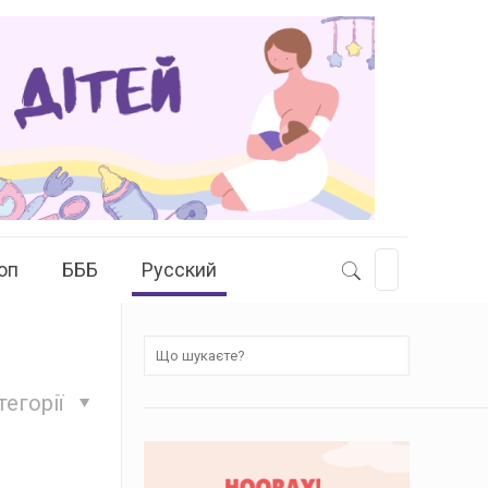
оп
БББ
Русский
тегорії