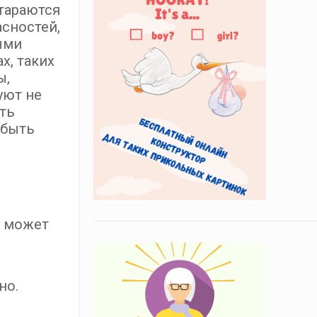
тараются
асностей,
ыми
х, таких
ы,
уют не
ть
 быть
а может
но.