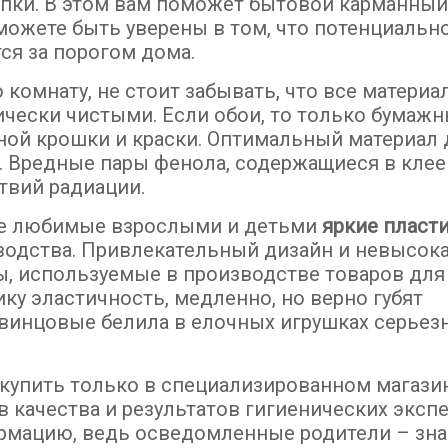
пки. В этом вам поможет бытовой карманны
 можете быть уверены в том, что потенциальн
ся за порогом дома.
 комнату, не стоит забывать, что все материа
ески чистыми. Если обои, то только бумажн
ной крошки и краски. Оптимальный материал 
о. Вредные пары фенола, содержащиеся в кле
твий радиации.
ие любимые взрослыми и детьми
яркие пласт
водства. Привлекательный дизайн и невысока
 используемые в производстве товаров для 
ку эластичность, медленно, но верно губят
свинцовые белила в елочных игрушках серьез
купить только в специализированном магазин
 качества и результатов гигиенических экспе
рмацию, ведь осведомленные родители – зна