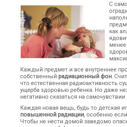
С сам
оград
напол
предм
как а
ядови
менее
здоро
макси
Каждый предмет и все внутреннее пр
собственный
радиационный фон
. Счи
что естественная радиоактивность су
ущерба здоровью ребенка. Но даже н
негативно сказаться на самочувствии
Каждая новая вещь, будь то детская 
повышенной радиации
, особенно есл
Чтобы не нести домой заведомо опасн