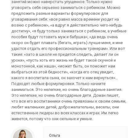
занятий можно наверстать упущенное. Только нужно
уговорить себя серьезно заниматься с ребенком. Можно
предложить разные варианты формулировок для
уговаривания себя: «все равно масса времени уходит на
возню с ребенком», «а вдруг я действительно чего-нибудь
достигну», «я буду только заниматься с ребенком, а учебные
пособия будут готовить муж и бабушка», «да ведь очень
скоро он будет плавать (бегать, играть) лучше меня, и мне
удастся отдать его профессиональным тренерам». Или вот
такие: «зато в школе не придется следить, делает ли он
уроки», «пусть хоть его жизнь не будет такой скучной и
монотонной, как наша», «может быть, он поможет нам
выбраться из этой бедности», «когда его отец увидит,
какого я воспитала сына, он захочет к нам вернуться»…
Подходят любые формулировки. Только начните
заниматься. Это нелегкие, но очень благодарные занятия.
Это нелегкие, но очень благодарные дети. Доман пишет,
что все его воспитанники очень привязаны к своим семьям,
любят маленьких детей, доброжелательны, веселы, они
естественные лидеры во всех классах и играх. Им легко
живется, потому что они сильные и умные.
Ольга