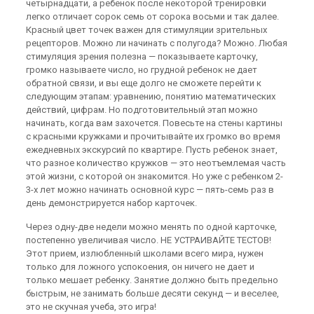
четырнадцати, а ребенок после некоторой тренировки
легко отличает сорок семь от сорока восьми и так далее.
Красный цвет точек важен для стимуляции зрительных
рецепторов. Можно ли начинать с полугода? Можно. Любая
стимуляция зрения полезна — показываете карточку,
громко называете число, но грудной ребенок не дает
обратной связи, и вы еще долго не сможете перейти к
следующим этапам: уравнению, понятию математических
действий, цифрам. Но подготовительный этап можно
начинать, когда вам захочется. Повесьте на стены картины
с красными кружками и прочитывайте их громко во время
ежедневных экскурсий по квартире. Пусть ребенок знает,
что разное количество кружков — это неотъемлемая часть
этой жизни, с которой он знакомится. Но уже с ребенком 2-
3-х лет можно начинать основной курс — пять-семь раз в
день демонстрируется набор карточек.
Через одну-две недели можно менять по одной карточке,
постепенно увеличивая число. НЕ УСТРАИВАЙТЕ ТЕСТОВ!
Этот прием, излюбленный школами всего мира, нужен
только для ложного успокоения, он ничего не дает и
только мешает ребенку. Занятие должно быть предельно
быстрым, не занимать больше десяти секунд — и веселее,
это не скучная учеба, это игра!