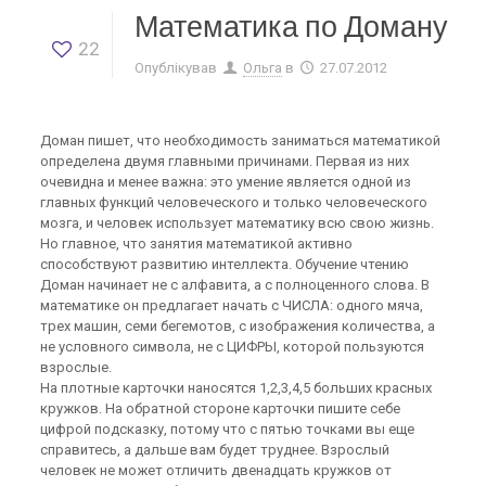
Математика по Доману
22
Опублікував
Ольга
в
27.07.2012
Доман пишет, что необходимость заниматься математикой
определена двумя главными причинами. Первая из них
очевидна и менее важна: это умение является одной из
главных функций человеческого и только человеческого
мозга, и человек использует математику всю свою жизнь.
Но главное, что занятия математикой активно
способствуют развитию интеллекта. Обучение чтению
Доман начинает не с алфавита, а с полноценного слова. В
математике он предлагает начать с ЧИСЛА: одного мяча,
трех машин, семи бегемотов, с изображения количества, а
не условного символа, не с ЦИФРЫ, которой пользуются
взрослые.
На плотные карточки наносятся 1,2,3,4,5 больших красных
кружков. На обратной стороне карточки пишите себе
цифрой подсказку, потому что с пятью точками вы еще
справитесь, а дальше вам будет труднее. Взрослый
человек не может отличить двенадцать кружков от