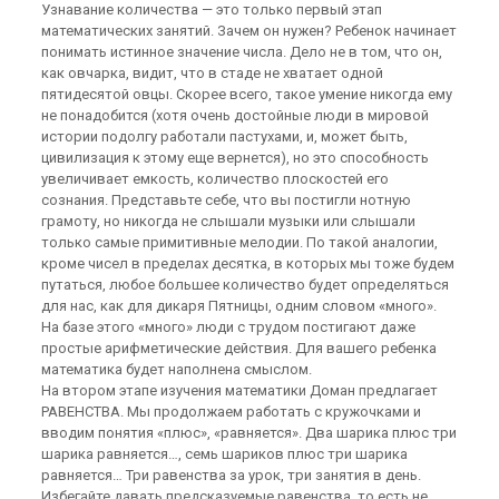
Узнавание количества — это только первый этап
математических занятий. Зачем он нужен? Ребенок начинает
понимать истинное значение числа. Дело не в том, что он,
как овчарка, видит, что в стаде не хватает одной
пятидесятой овцы. Скорее всего, такое умение никогда ему
не понадобится (хотя очень достойные люди в мировой
истории подолгу работали пастухами, и, может быть,
цивилизация к этому еще вернется), но это способность
увеличивает емкость, количество плоскостей его
сознания. Представьте себе, что вы постигли нотную
грамоту, но никогда не слышали музыки или слышали
только самые примитивные мелодии. По такой аналогии,
кроме чисел в пределах десятка, в которых мы тоже будем
путаться, любое большее количество будет определяться
для нас, как для дикаря Пятницы, одним словом «много».
На базе этого «много» люди с трудом постигают даже
простые арифметические действия. Для вашего ребенка
математика будет наполнена смыслом.
На втором этапе изучения математики Доман предлагает
РАВЕНСТВА. Мы продолжаем работать с кружочками и
вводим понятия «плюс», «равняется». Два шарика плюс три
шарика равняется…, семь шариков плюс три шарика
равняется… Три равенства за урок, три занятия в день.
Избегайте давать предсказуемые равенства, то есть не