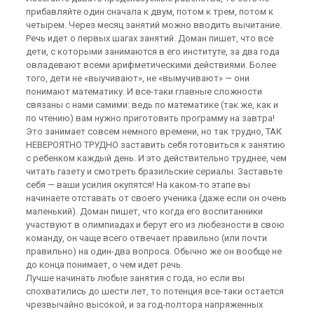
прибавляйте один сначала к двум, потом к трем, потом к
четырем. Через месяц занятий можно вводить вычитание.
Речь идет о первых шагах занятий. Доман пишет, что все
дети, с которыми занимаются в его институте, за два года
овладевают всеми арифметическими действиями. Более
того, дети не «выучивают», не «вымучивают» — они
понимают математику. И все-таки главные сложности
связаны с нами самими: ведь по математике (так же, как и
по чтению) вам нужно приготовить программу на завтра!
Это занимает совсем немного времени, но так трудно, ТАК
НЕВЕРОЯТНО ТРУДНО заставить себя готовиться к занятию
с ребенком каждый день. И это действительно труднее, чем
читать газету и смотреть бразильские сериалы. Заставьте
себя — ваши усилия окупятся! На каком-то этапе вы
начинаете отставать от своего ученика (даже если он очень
маленький). Доман пишет, что когда его воспитанники
участвуют в олимпиадах и берут его из любезности в свою
команду, он чаще всего отвечает правильно (или почти
правильно) на один-два вопроса. Обычно же он вообще не
до конца понимает, о чем идет речь.
Лучше начинать любые занятия с года, но если вы
спохватились до шести лет, то потенция все-таки остается
чрезвычайно высокой, и за год-полтора напряженных