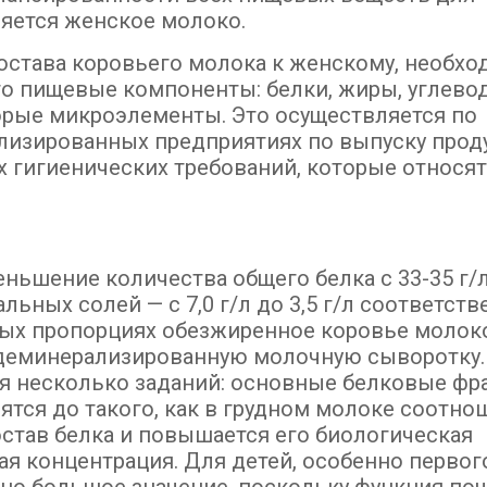
яется женское молоко.
состава коровьего молока к женскому, необх
о пищевые компоненты: белки, жиры, углево
орые микроэлементы. Это осуществляется по
лизированных предприятиях по выпуску прод
 гигиенических требований, которые относят
ньшение количества общего белка с 33-35 г/л
ьных солей — с 7,0 г/л до 3,5 г/л соответств
ных пропорциях обезжиренное коровье молок
деминерализированную молочную сыворотку.
я несколько заданий: основные белковые фр
ятся до такого, как в грудном молоке соотно
остав белка и повышается его биологическая
я концентрация. Для детей, особенно первог