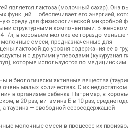
ей является лактоза (молочный сахар). Она 
ных функций — обеспечивает его энергией, кот
ятную среду для физиологической микробной 
мыми структурными компонентами. В женском
4 г/л, в коровьем молоке ее гораздо меньше —
 молочные смеси, предназначенные для
щены лактозой до уровня содержания ее в гр
одукты и с другими углеводами (кукурузная п
 круп), которые используются по медицинским
ы и биологически активные вещества (таури
в очень малых количествах. С их недостатком
ия в организме ребенка. Например, в коров
ом, в 20 раз, витамина Е в 10 раз, среднегод
а, а таурина — свободной серосодержащей
нные молочные смеси в процессе их произво