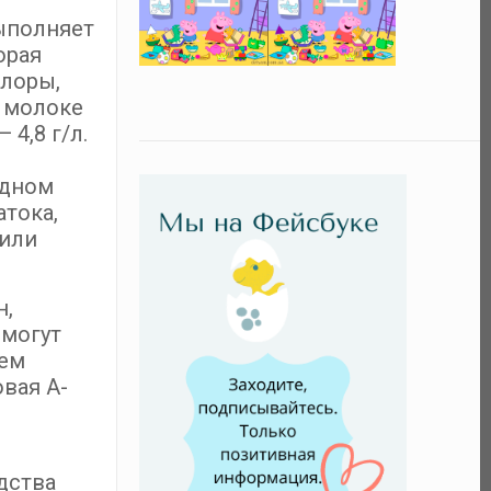
выполняет
орая
флоры,
 молоке
 4,8 г/л.
удном
атока,
 или
н,
 могут
ьем
овая А-
дства