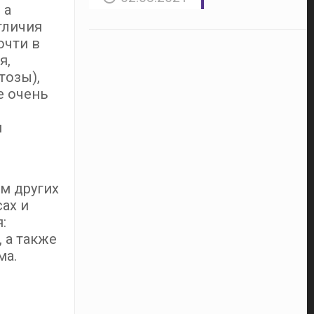
 а
тличия
очти в
я,
тозы),
е очень
и
м других
ах и
:
 а также
ма.