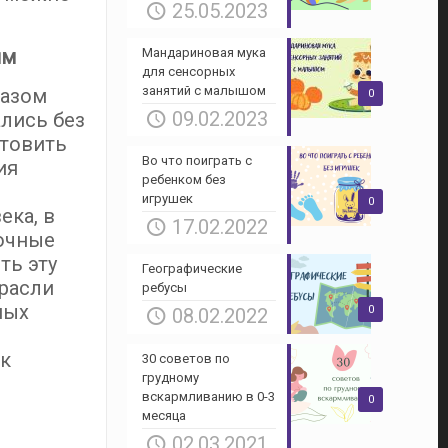
25.05.2023
Мандариновая мука
ям
для сенсорных
занятий с малышом
разом
0
09.02.2023
лись без
отовить
Во что поиграть с
ия
ребенком без
игрушек
0
ека, в
17.02.2022
очные
ть эту
Географические
трасли
ребусы
ных
0
08.02.2022
 к
30 советов по
грудному
вскармливанию в 0-3
0
месяца
02.03.2021