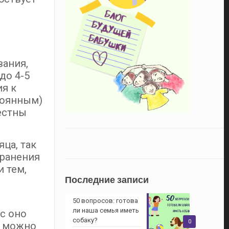
вания,
до 4-5
ия к
тоянным)
естны
ца, так
хранения
 тем,
Последние записи
е
50 вопросов: готова
ли наша семья иметь
с оно
собаку?
0
, можно