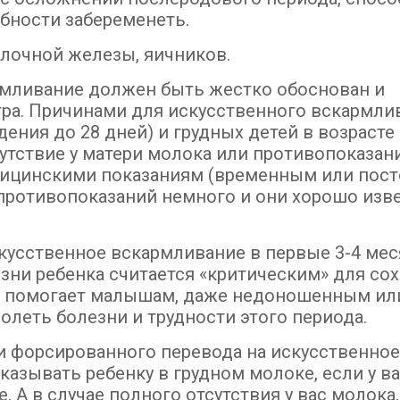
бности забеременеть.
олочной железы, яичников.
рмливание должен быть жестко обоснован и
ра. Причинами для искусственного вскармли
ния до 28 дней) и грудных детей в возрасте 
утствие у матери молока или противопоказан
дицинскими показаниям (временным или пос
х противопоказаний немного и они хорошо изв
усственное вскармливание в первые 3-4 меся
зни ребенка считается «критическим» для со
ри помогает малышам, даже недоношенным или
леть болезни и трудности этого периода.
ли форсированного перевода на искусственно
азывать ребенку в грудном молоке, если у ва
. А в случае полного отсутствия у вас молока