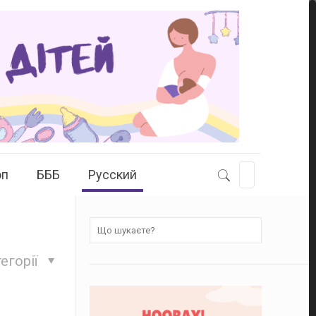
оп
БББ
Русский
егорії