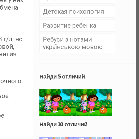
ек у них
обмена
Детская психология
Развитие ребенка
 г/л, но
Ребуси з нотами
овой,
українською мовою
вития
Найди 5 отличий
лочного
вое
ое
Найди 10 отличий