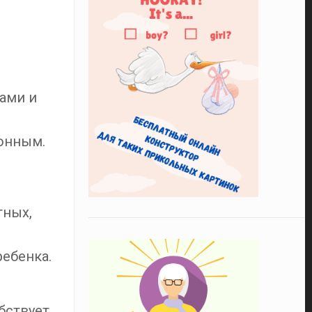
ами и
ионным.
тных,
ребенка.
бствует