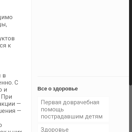
одимо
ды,
уктов
ся к
 в
енно. С
Все о здоровье
о и
 При
Первая доврачебная
акции —
помощь
шения —
пострадавшим детям
о
Здоровье