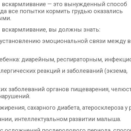
 вскармливание — это вынужденный способ
гда все попытки кормить грудью оказались
ыми.
 вскармливание, вы должны знать:
т установлению эмоциональной связи между в
ребенка: диарейным, респираторным, инфекц
лергических реакций и заболеваний (экзема,
ких заболеваний органов пищеварения, челюс
нарушений.
ирения, сахарного диабета, атеросклероза у 
тании, интеллектуальном развитии малыша.
ас осложнений послеродового периода, спосо