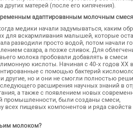
 других матерей (после его кипячения).
современным адаптированным молочным смес
 когда медики начали задумываться, каким об
 для вскармливания малышей, которые оста
ала разводили просто водой, потом начали г
авлением сахара, а позже сливок. Для облегчен
вьего молока пробовали добавлять в смеси
имонную кислоты. Начиная с 40-х годов ХХ в
ентированные с помощью бактерий кисломол
 другие, но и они не смогли полностью реши
оследующего расширения научных знаний в о
итания, а также с появлением новых современ
ой промышленности, были созданы смеси,
у всех пищевых компонентов и ряда свойств
вьим молоком?