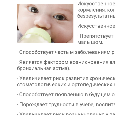
Искусственное
кормления, ко
безрезультатн
Искусственное
· Препятствуе
малышом.
· Способствует частым заболеваниям 
· Является фактором возникновения ал
бронхиальная астма).
· Увеличивает риск развития хроничес
стоматологических и ортопедических 
· Способствует появлению в будущем ож
· Порождает трудности в учебе, воспи
· Увеличивает риск возникновения у в