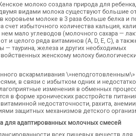
Женское молоко создала природа для ребенка,
 двумя видами молока существуют большие о
в коровьем молоке в 3 раза больше белка и п
а счет избыточного количества кальция, кали
 в нем мало углеводов (молочного сахара — лак
и целого ряда витаминов (А, D, Е, С), а такж
 — таурина, железа и других необходимых
 свойственных женскому молоку биологическ
енного вскармливания \»неподготовленным\»
ми, в связи с избытком одних и недостатко
лагоприятные изменения в обменных процесс
тся в форме хронических расстройств питания
витаминной недостаточности, рахита, анемии,
ниями защитных механизмов детского организ
ка для адаптированных молочных смесей
алансированности всех пищевых веществ для