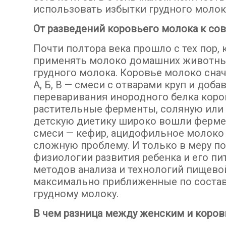
использовать избытки грудного молока
От разведений коровьего молока к 
Почти полтора века прошло с тех пор,
применять молоко домашних животных
грудного молока. Коровье молоко снач
А, Б, В — смеси с отварами круп и доб
переваривания инородного белка коро
растительные ферменты, соляную или л
детскую диетику широко вошли ферм
смеси — кефир, ацидофильное молоко и
сложную проблему. И только в меру п
физиологии развития ребенка и его п
методов анализа и технологий пищев
максимально приближенные по состав
грудному молоку.
В чем разница между женским и коро