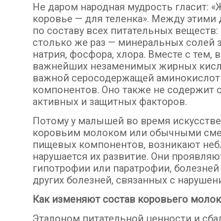
Не даром народная мудрость гласит: «
коровье — для теленка». Между этими
по составу всех питательных веществ: 
столько же раз — минеральных солей з
натрия, фосфора, хлора. Вместе с тем,
важнейших незаменимых жирных кислот 
важной серосодержащей аминокислоты
компонентов. Оно также не содержит
активных и защитных факторов.
Потому у малышей во время искусств
коровьим молоком или обычными смеся
пищевых компонентов, возникают неб
нарушается их развитие. Они проявляю
гипотрофии или паратрофии, болезней 
других болезней, связанных с наруше
Как изменяют состав коровьего моло
Эталоном питательной ценности и сб