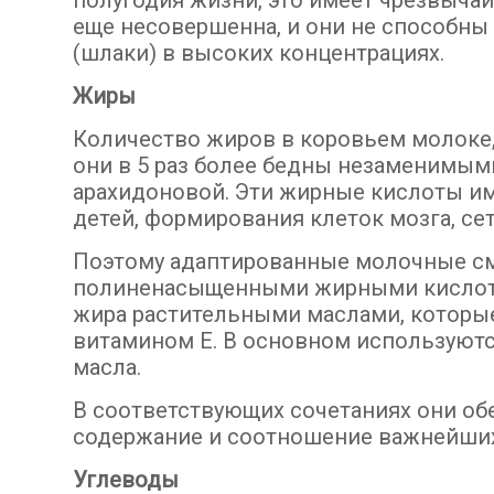
полугодия жизни, это имеет чрезвычай
еще несовершенна, и они не способны
(шлаки) в высоких концентрациях.
Жиры
Количество жиров в коровьем молоке, к
они в 5 раз более бедны незаменимы
арахидоновой. Эти жирные кислоты им
детей, формирования клеток мозга, сет
Поэтому адаптированные молочные с
полиненасыщенными жирными кислота
жира растительными маслами, которые
витамином Е. В основном используются
масла.
В соответствующих сочетаниях они о
содержание и соотношение важнейших
Углеводы