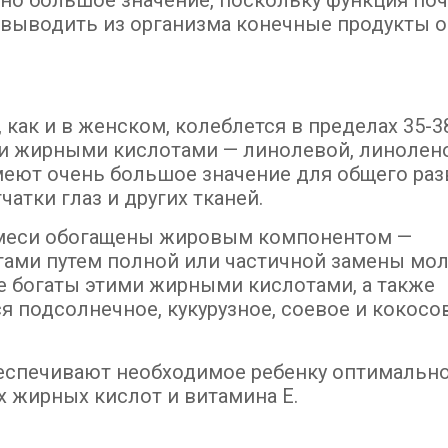
но большое значение, поскольку функция поч
 выводить из организма конечные продукты 
ак и в женском, колеблется в пределах 35-38
ми жирными кислотами — линолевой, линолен
еют очень большое значение для общего раз
чатки глаз и других тканей.
меси обогащены жировым компонентом —
ми путем полной или частичной замены мо
 богаты этими жирными кислотами, а также
 подсолнечное, кукурузное, соевое и кокосо
беспечивают необходимое ребенку оптимальн
 жирных кислот и витамина Е.