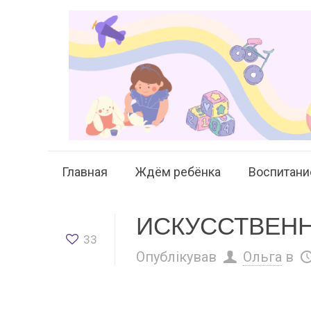
Главная
Ждём ребёнка
Воспитани
ИСКУССТВЕН
33
Опублікував
Ольга
в