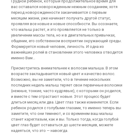
Грудной ребенок, который продолжительное время для
вас оставался новорожденным нежным созданием, хотя
период новорожденности заканчивается с первым
месяцем жизни, уже начинает получать другой статус,
проявляя все новые и новые способности. Вы осознаете,
что малыш растет, и это проявляется не только в
увеличении массы тела, но и в двигательных привычках,
общении, его собственном восприятии окружающей среды.
Формируется новый человек, личность. И одна из
важнейших ролей в становлении этого человека отводится
именно Вам…
Присмотритесь внимательнее к волосам малыша. В этом
возрасте закладывается новый цвет и качество волос.
Возможно, вы не заметили, что в течение нескольких
последних недель малыш теряет свои первичные волосики
(нежные, тонкие, часто кудрявые), с которыми он родился,
и вместе с тем отрастают новые. Этот процесс будет
длиться месяц или два. Цвет глаз также изменяется. Если
ребенок родился с голубыми глазами, то именно теперь вы
заметите, что они темнеют, и со временем ваш малыш
станет кареглазым, как и вы. Только тогда, когда голубой
цвет глаз будет оставаться до шести месяцев, можете
надеяться, что это — навсегда.