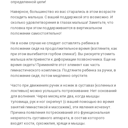
определенной цели!
Наверное, большинство из вас старались в этом возрасте
посадить малыша. С вашей поддержкой это возможно. И
сколько удовлетворения в глазах малыша! Заметьте, что
головка при этом поддерживается в вертикальном
положении самостоятельно!
Ни в коем случае не следует оставлять ребенка в
положении сидя на продолжительное время (взгляните, как
при этом выгибается горбом спинка!). Вы рискуете утомить
малыша или привести к деформации позвоночника. Еще не
время сидеть! Применяйте этот элемент как часть
гимнастического комплекса. Подтяните ребенка за ручки, в
положение сидя, потом медленно опустите.
Часто при движениях ручек и ножек в суставах (коленных и
локтевых) можно услышать потрескивание. Нет оснований
для волнения. Через месяц или два, когда мышцы
туловища, рук и ног окрепнут (с вашей помощью во время
занятий гимнастикой и массажем), эти явления исчезнут.
Причина появления потрескиваний это функциональная
незрелость суставного аппарата, в состав которого
входят кости, сухожилия, хрящи и мышцы.