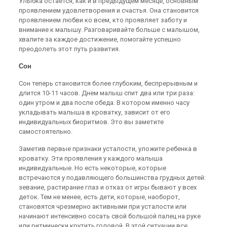
Улыбка остается, как и в предыдущем месяце, основным
проявлением удовлетворения и счастья. Она становится
проявлением любви ко всем, кто проявляет заботу и
внимание к малышу. Разговаривайте больше с малышом,
хвалите за каждое достижение, помогайте успешно
преодолеть этот путь развития.
Сон
Сон теперь становится более глубоким, беспрерывным и
длится 10-11 часов. Днем малыш спит два или три раза:
один утром и два после обеда. В котором именно часу
укладывать малыша в кроватку, зависит от его
индивидуальных биоритмов. Это вы заметите
самостоятельно.
Заметив первые признаки усталости, уложите ребенка в
кроватку. Эти проявления у каждого малыша
индивидуальные. Но есть некоторые, которые
встречаются у подавляющего большинства грудных детей:
зевание, растирание глаз и отказ от игры бывают у всех
деток. Тем не менее, есть дети, которые, наоборот,
становятся чрезмерно активными при усталости или
начинают интенсивно сосать свой большой палец на руке
или ритмически крутить головой. В этой ситуации все