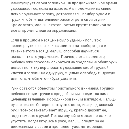
манипулирует своей головкой. Он продолжительное время
удерживает ее, лежа на животе. А в положении на спине
легко поднимает голову, дотрагиваясь, подбородком к
груди, чтобы «тщательнее» рассмотреть свои ступни.
Кроме этого, малыш с готовностью крутит головкой во
все стороны, следя за окружающим.
Если в прошлом месяце не было удачных попыток
перевернуться со спины на живот или наоборот, то в
течение этого месяца малыш способен научиться
выполнять это упражнение. Причем, лежа на животе,
ребенок уже способен опираться на предплечье обеих рук и
делает попытку переложить удержание своей грудной
клетки и головы на одну руку, с целью освободить другую
для того, чтобы что-нибудь ухватить.
Руки остаются объектом пристального внимания. Грудной
ребенок сводит ручки к средней линии, следит за ними
целенаправленным, координированным взглядом. Пальцы
рук не сжаты. Совершенствуется координация движений
рук. Ребенок захватывает игрушку, крепко держит ее,
водит вместе с рукой. Потом случайно может невольно
упустить. Когда игрушка в руке, малыш следит за ее
движениями глазами и проявляет удовлетворение,