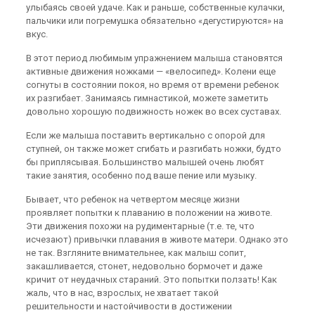
улыбаясь своей удаче. Как и раньше, собственные кулачки,
пальчики или погремушка обязательно «дегустируются» на
вкус.
В этот период любимым упражнением малыша становятся
активные движения ножками — «велосипед». Колени еще
согнуты в состоянии покоя, но время от времени ребенок
их разгибает. Занимаясь гимнастикой, можете заметить
довольно хорошую подвижность ножек во всех суставах.
Если же малыша поставить вертикально с опорой для
ступней, он также может сгибать и разгибать ножки, будто
бы приплясывая. Большинство малышей очень любят
такие занятия, особенно под ваше пение или музыку.
Бывает, что ребенок на четвертом месяце жизни
проявляет попытки к плаванию в положении на животе.
Эти движения похожи на рудиментарные (т.е. те, что
исчезают) привычки плавания в животе матери. Однако это
не так. Взгляните внимательнее, как малыш сопит,
закашливается, стонет, недовольно бормочет и даже
кричит от неудачных стараний. Это попытки ползать! Как
жаль, что в нас, взрослых, не хватает такой
решительности и настойчивости в достижении