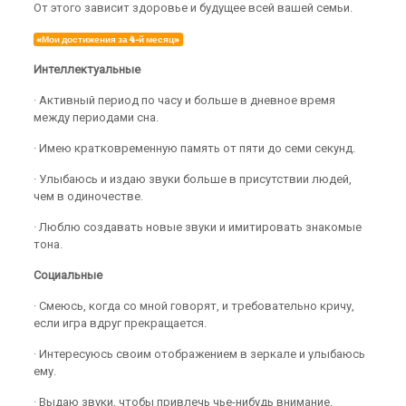
От этого зависит здоровье и будущее всей вашей семьи.
«Мои достижения за 4-й месяц»
Интеллектуальные
· Активный период по часу и больше в дневное время
между периодами сна.
· Имею кратковременную память от пяти до семи секунд.
· Улыбаюсь и издаю звуки больше в присутствии людей,
чем в одиночестве.
· Люблю создавать новые звуки и имитировать знакомые
тона.
Социальные
· Смеюсь, когда со мной говорят, и требовательно кричу,
если игра вдруг прекращается.
· Интересуюсь своим отображением в зеркале и улыбаюсь
ему.
· Выдаю звуки, чтобы привлечь чье-нибудь внимание.