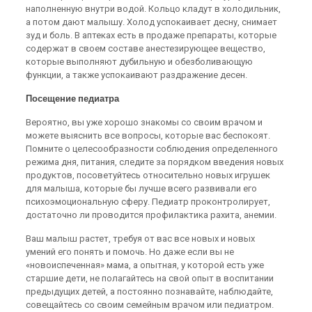
наполненную внутри водой. Кольцо кладут в холодильник,
а потом дают малышу. Холод успокаивает десну, снимает
зуд и боль. В аптеках есть в продаже препараты, которые
содержат в своем составе анестезирующее вещество,
которые выполняют дубильную и обезболивающую
функции, а также успокаивают раздражение десен.
Посещение педиатра
Вероятно, вы уже хорошо знакомы со своим врачом и
можете выяснить все вопросы, которые вас беспокоят.
Помните о целесообразности соблюдения определенного
режима дня, питания, следите за порядком введения новых
продуктов, посоветуйтесь относительно новых игрушек
для малыша, которые бы лучше всего развивали его
психоэмоциональную сферу. Педиатр проконтролирует,
достаточно ли проводится профилактика рахита, анемии.
Ваш малыш растет, требуя от вас все новых и новых
умений его понять и помочь. Но даже если вы не
«новоиспеченная» мама, а опытная, у которой есть уже
старшие дети, не полагайтесь на свой опыт в воспитании
предыдущих детей, а постоянно познавайте, наблюдайте,
совещайтесь со своим семейным врачом или педиатром.