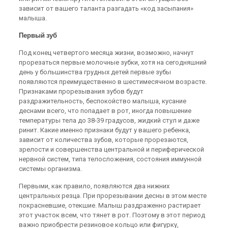
зависит от вашего таланта разгадать «код засыпания»
малыша.
Первый зуб
Под конец четвертого месяца жизни, возможно, начнут
прорезаться первые молочные зубки, хотя на сегодняшний
день у большинства грудных детей первые зубы
появляются преимущественно в шестимесячном возрасте.
Признаками прорезывания зубов будут
раздражительность, беспокойство малыша, кусание
деснами всего, что попадает в рот, иногда повышение
температуры тела до 38-39 градусов, жидкий стул и даже
ринит. Какие именно признаки будут у вашего ребенка,
зависит от количества зубов, которые прорезаются,
зрелости и совершенства центральной и периферической
нервной систем, типа телосложения, состояния иммунной
системы организма.
Первыми, как правило, появляются два нижних
центральных резца. При прорезывании десны в этом месте
покрасневшие, отекшие. Малыш раздраженно растирает
этот участок всем, что тянет в рот. Поэтому в этот период
важно приобрести резиновое кольцо или фигурку,