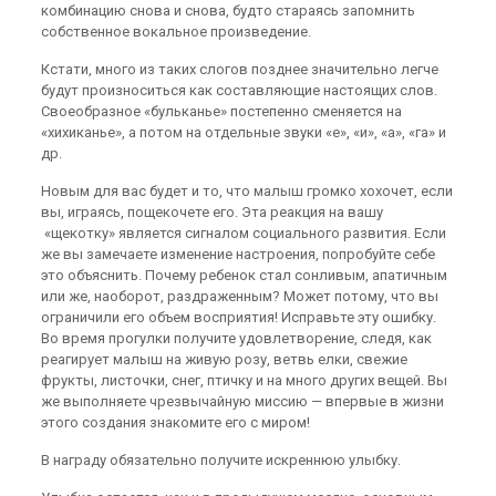
комбинацию снова и снова, будто стараясь запомнить
собственное вокальное произведение.
Кстати, много из таких слогов позднее значительно легче
будут произноситься как составляющие настоящих слов.
Своеобразное «бульканье» постепенно сменяется на
«хихиканье», а потом на отдельные звуки «е», «и», «а», «га» и
др.
Новым для вас будет и то, что малыш громко хохочет, если
вы, играясь, пощекочете его. Эта реакция на вашу
«щекотку» является сигналом социального развития. Если
же вы замечаете изменение настроения, попробуйте себе
это объяснить. Почему ребенок стал сонливым, апатичным
или же, наоборот, раздраженным? Может потому, что вы
ограничили его объем восприятия! Исправьте эту ошибку.
Во время прогулки получите удовлетворение, следя, как
реагирует малыш на живую розу, ветвь елки, свежие
фрукты, листочки, снег, птичку и на много других вещей. Вы
же выполняете чрезвычайную миссию — впервые в жизни
этого создания знакомите его с миром!
В награду обязательно получите искреннюю улыбку.