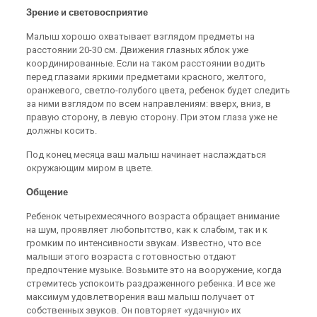
Зрение и световосприятие
Малыш хорошо охватывает взглядом предметы на
расстоянии 20-30 см. Движения глазных яблок уже
координированные. Если на таком расстоянии водить
перед глазами яркими предметами красного, желтого,
оранжевого, светло-голубого цвета, ребенок будет следить
за ними взглядом по всем направлениям: вверх, вниз, в
правую сторону, в левую сторону. При этом глаза уже не
должны косить.
Под конец месяца ваш малыш начинает наслаждаться
окружающим миром в цвете.
Общение
Ребенок четырехмесячного возраста обращает внимание
на шум, проявляет любопытство, как к слабым, так и к
громким по интенсивности звукам. Известно, что все
малыши этого возраста с готовностью отдают
предпочтение музыке. Возьмите это на вооружение, когда
стремитесь успокоить раздраженного ребенка. И все же
максимум удовлетворения ваш малыш получает от
собственных звуков. Он повторяет «удачную» их