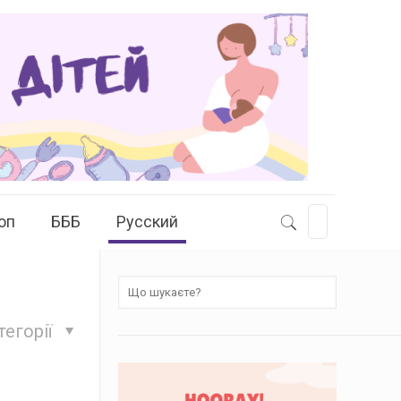
оп
БББ
Русский
тегорії