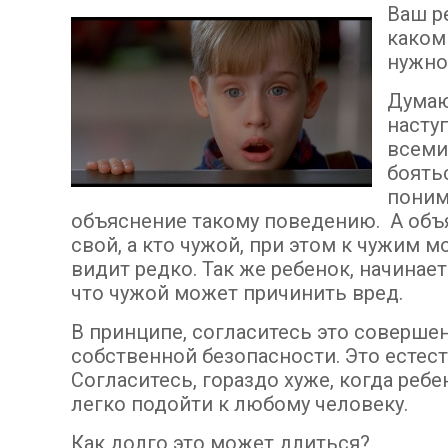
Ваш р
каком 
нужно
Думаю
насту
всеми
боять
поним
объяснение такому поведению. А объя
свой, а кто чужой, при этом к чужим 
видит редко. Так же ребенок, начинае
что чужой может причинить вред.
В принципе, согласитесь это соверше
собственной безопасности. Это естес
Согласитесь, гораздо хуже, когда реб
легко подойти к любому человеку.
Как долго это может длиться?