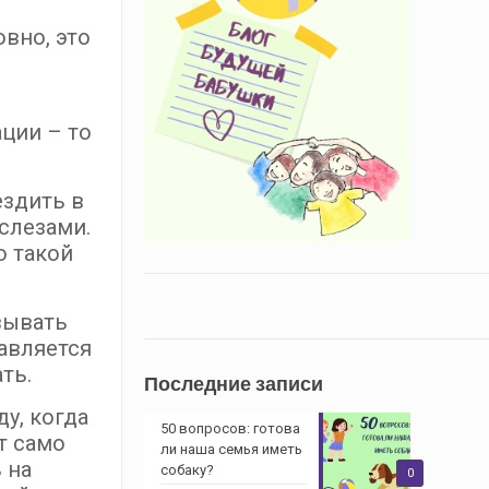
овно, это
ции – то
ездить в
слезами.
о такой
зывать
авляется
ть.
Последние записи
у, когда
50 вопросов: готова
т само
ли наша семья иметь
 на
собаку?
0