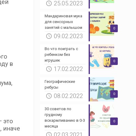
дей
25.05.2023
Мандариновая мука
для сенсорных
занятий с малышом
0
09.02.2023
Во что поиграть с
ребенком без
ого
игрушек
0
оду в
17.02.2022
Географические
шума,
ребусы
0
08.02.2022
30 советов по
грудному
— это
вскармливанию в 0-3
0
месяца
, иначе
02.03.2021