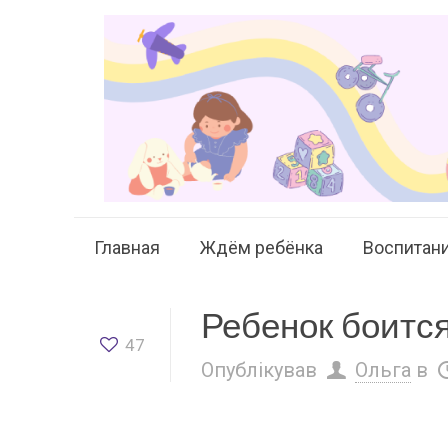
Главная
Ждём ребёнка
Воспитан
Ребенок боитс
47
Опублікував
Ольга
в