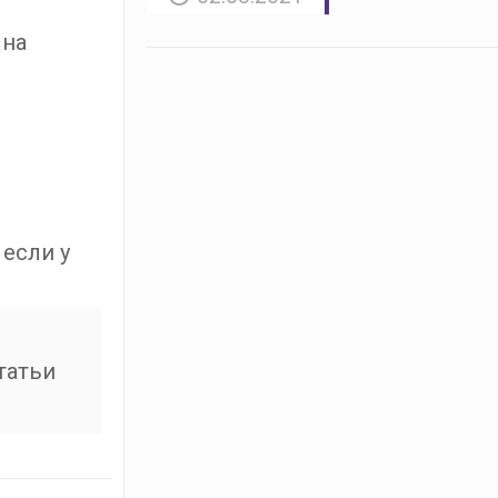
 на
 если у
татьи