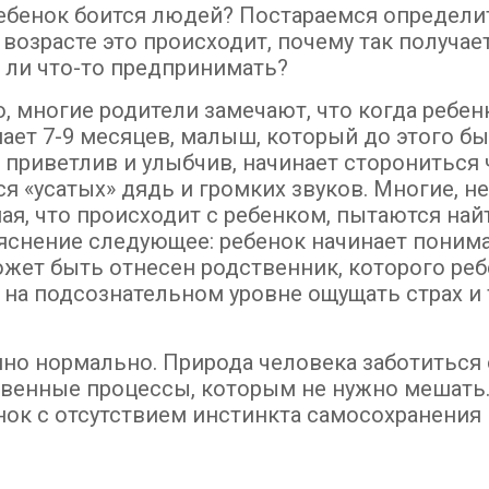
ебенок боится людей? Постараемся определит
возрасте это происходит, почему так получает
 ли что-то предпринимать?
, многие родители замечают, что когда ребен
пает 7-9 месяцев, малыш, который до этого бы
 приветлив и улыбчив, начинает сторониться 
ся «усатых» дядь и громких звуков. Многие, н
ая, что происходит с ребенком, пытаются най
снение следующее: ребенок начинает понима
может быть отнесен родственник, которого ре
т на подсознательном уровне ощущать страх и 
нно нормально. Природа человека заботиться 
твенные процессы, которым не нужно мешать
енок с отсутствием инстинкта самосохранения