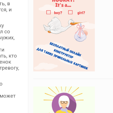
ь, в
ся, и
ку
л со
чужих,
е
ти
ть, кто
бенок
тревогу,
o
.
 может