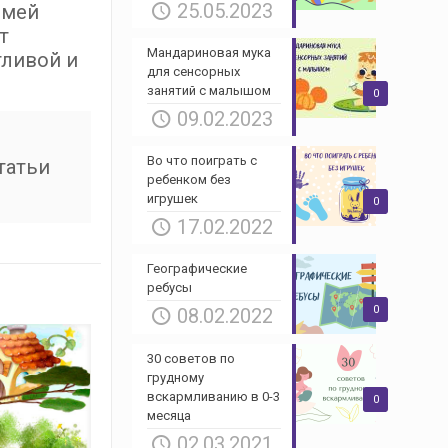
25.05.2023
змей
т
Мандариновая мука
тливой и
для сенсорных
занятий с малышом
0
09.02.2023
Во что поиграть с
татьи
ребенком без
игрушек
0
17.02.2022
Географические
ребусы
0
08.02.2022
30 советов по
грудному
вскармливанию в 0-3
0
месяца
02.03.2021