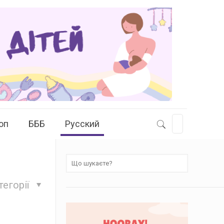
оп
БББ
Русский
тегорії