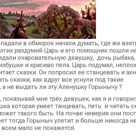
опадали в обморок начали думать, где же взят
олгих раздумий Царь и его помощник пошли на
видали очаровательную девушку, дочь рыбака,
избушке и красиво пела. Царь подумал, непло
итает сказки. Он попросил ее станцевать и ахн
ть сказки, как вдруг все уснули под такие
 а не выдать ли эту Аленушку Горынычу ?
 показывай мне трёх девушек, как я и говорил
ушка которая умеет танцевать, петь и читать с
может такого быть. На почве неверия они пос
еет тогда Горыныч улетит и больше никогда н
а всем мало не покажется.