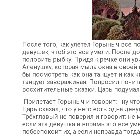
После того, как улетел Горыныч все п
девушек, чтоб это все умели. После д
половить рыбку. Придя к речке они у
Аленушку, которая мыла окна в своей 
бы посмотреть как она танцует и как ч
танцует завораживая. Попросил почита
восхитительные сказки. Царь подумал,
Прилетает Горыныч и говорит: ну что,
Царь сказал, что у него есть одна дев
Трёхглавый не поверил и говорит: не 
если эта девушка и впрямь это все ум
побеспокоит их, а если неправда тогд