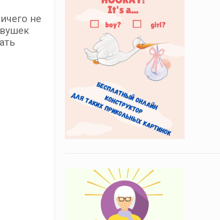
ичего не
евушек
тать