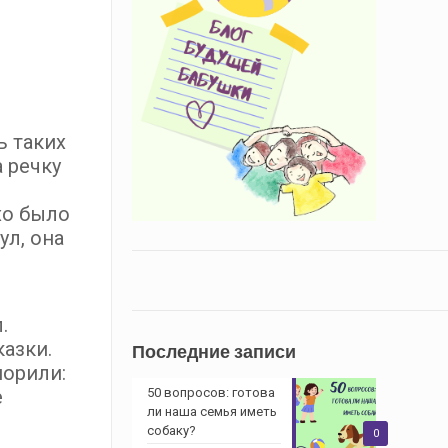
ь таких
 речку
хо было
ул, она
.
казки.
Последние записи
порили:
50 вопросов: готова
е
ли наша семья иметь
собаку?
0