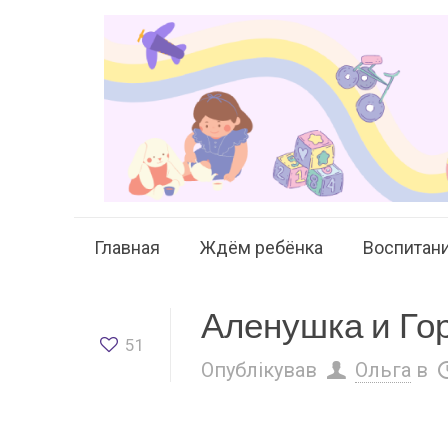
Главная
Ждём ребёнка
Воспитан
Аленушка и Го
51
Опублікував
Ольга
в