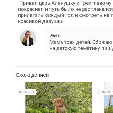
Привел царь Аленушку к Трёхглавому 
покраснел и чуть было не расплакался,
прилетать каждый год и смотреть на 
красивой девушки.
Ольга
Мама трех детей. Обожаю 
на детскую тематику пишу 
Схожі дописи
05.05.2015
20.04.201