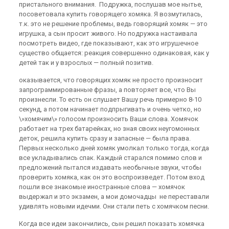
пристального внимания. Подружка, послушав мое нытье,
посоветовала купить говорящего хомяка. Я возмутилась,
т.к. это не решение проблемы, ведь говорящий хомяк — это
игрушка, а сын просит живого. Но подружка настаивала
посмотреть видео, где показывают, как это игрушечное
существо общается: реакция совершенно одинаковая, как у
детей так и у взрослых — полный позитив.
оказывается, что говорящих хомяк не просто произносит
запрограммированные фразы, а повторяет все, что Вы
произнесли. То есть он слушает Вашу речь примерно 8-10
секунд, а потом начинает подпрыгивать и очень четко, но
\»хомячим\» голосом произносить Ваши слова. Хомячок
работает на трех батарейках, но зная своих неугомонных
деток, решила купить сразу и запасные — была права.
Первых несколько дней хомяк умолкал только тогда, когда
все укладывались спак. Каждый старался помимо слов и
предложений пытался издавать необычные звуки, чтобы
проверить хомяка, как он это воспроизведет. Потом вход
пошли все знакомые иностранные слова — хомячок
выдержал и это экзамен, а мои домочадцы не переставали
удивлять новыми идечми. Они стали петь с хомячком песни.
Когда все идеи закончились, сын решил показать хомячка