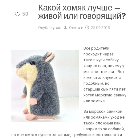
Какой хомяк лучше —
50
живой или говорящий?
Опублікував
Ольга
в
25.09.2013
Все родители
проходит через
такое: купи собаку,
хочу котика, почему у
меня нет птички… Вот
и мы столкнулись с
подобным, но
старший сын пяти лет
хотел морскую свинку
или хомяка.
За морской свинкой
или хомяками уход не
такой сложный как,
например за собакой,
но все же это существа живые, требующие постоянного и