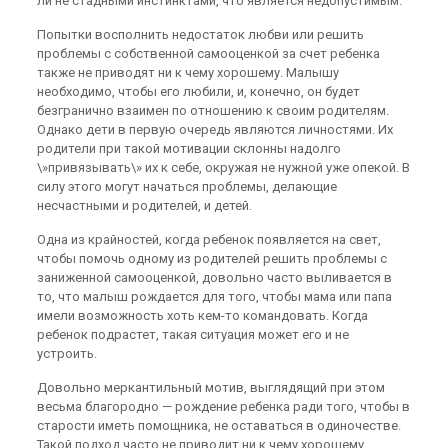
ли не стадными инстинктами, что является недопустимым.
Попытки восполнить недостаток любви или решить
проблемы с собственной самооценкой за счет ребенка
также не приводят ни к чему хорошему. Малышу
необходимо, чтобы его любили, и, конечно, он будет
безгранично взаимен по отношению к своим родителям.
Однако дети в первую очередь являются личностями. Их
родители при такой мотивации склонны надолго
\»привязывать\» их к себе, окружая не нужной уже опекой. В
силу этого могут начаться проблемы, делающие
несчастными и родителей, и детей.
Одна из крайностей, когда ребенок появляется на свет,
чтобы помочь одному из родителей решить проблемы с
заниженной самооценкой, довольно часто выливается в
то, что малыш рождается для того, чтобы мама или папа
имели возможность хоть кем-то командовать. Когда
ребенок подрастет, такая ситуация может его и не
устроить.
Довольно меркантильный мотив, выглядящий при этом
весьма благородно — рождение ребенка ради того, чтобы в
старости иметь помощника, не оставаться в одиночестве.
Такой подход часто не приводит ни к чему хорошему,