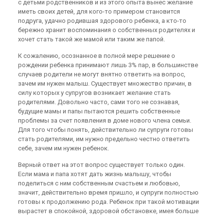
с детьми родственников и из этого опыта вынес желание
иметь своих детей, для кого-то примером становится
подруга, удачно родившая здорового ребенка, а кто-то
бережно хранит воспоминания о собственных родителях и
хочет стать такой же мамой или таким же папой.
К сожалению, осознанное в полной мере решение о
рождении ребенка принимают лишь 3% пар, в большинстве
случаев родители не могут внятно ответить на вопрос,
зачем им нужен малыш. Существует множество причин, в
силу которых у супругов возникает желание стать
родителями. Довольно часто, сами того не сознавая,
будущие мамы и папы пытаются решить собственные
проблемы за счет появления в доме нового члена семьи.
Для того чтобы понять, действительно ли супруги готовы
стать родителями, им нужно предельно честно ответить
себе, зачем им нужен ребенок.
Верный ответ на этот вопрос существует только один.
Если мама и папа хотят дать жизнь малышу, чтобы
поделиться с ним собственным счастьем и любовью,
значит, действительно время пришло, и супруги полностью
готовы к продолжению рода. Ребенок при такой мотивации
вырастет в спокойной, здоровой обстановке, имея больше