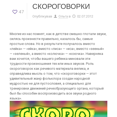
СКОРОГОВОРКИ
47
Опублікував
Ольга
в
02.07.2012
Многие из нас помнят, как в детстве смешно глотали звуки,
силясь произнести правильно, казалось бы, самые
простые слова. Но в результате получалось вместо
«лейка» — «ейка», вместо «лиса» — «иса», вместо «зееный»
— «зеленый», а вместо «колючка» — «коючка». Наверняка
вам хочется, чтобы вашего ребенка миновали эти
трудности произношения тех или иных звуков. Роль
скороговорок как речевого материала велика, и
справедлива мысль о том, что «скороговорки — этот
удивительный жанр фольклора создан народной
мудростью не для пустословия, а специально для
тренировки движений речеобразующего органа, который
был бы способен воспроизводить все звуки родного
языка».