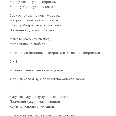
Карл у Клары украл кораллы,
Клара у Карла украла кларнет.
Баркас приехал в порт Мадрас.
Матрос принёс на борт матрас.
В порту Мадрас матрас матроса
Порвали в драке альбатросы.
Мама мыла Милу мылом,
Мила мыло не любила.
Корабли лавировали, лавировали, да не вылавировали.
С – З
У Сени и Сани в сенях сом с усами.
Жал Зямка замшу, жевал Зямка жамку в замке.
Ш – Ж
Кукушка кукушонку купила капюшон.
Примерил кукушонок капюшон.
Как в капюшоне он смешон!
Шли сорок мышей, нашли сорок грошей;