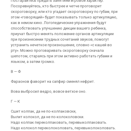
Постарайтесь придать занятиям игровой характер.
Посоревнуйтесь, кто быстрее и четче проговорит
скороговорку, или кто угадает скороговорку по губам, при
этом «говорящий» будет показывать только артикуляцию,
как в немом кино. Логопедические упражнения будут
способствовать улучшению дикции вашего ребенка,
приучат быстро менять положение органов артикуляции
при произнесении трудных сочетаний звуков, помогут
устранить нечеткое произношение, словно «с кашей во
рту». Можно проговаривать скороговорку сначала
шепотом, стараясь при этом активно работать губами и
языком, а затем громко.
В — Ф
Фараонов фаворит на сапфир сменял нефрит.
Вова выбросил ведро, вовсе ветхое оно.
Г — К
Сшит колпак, да не по-колпаковски,
Вылит колокол, да не по-колоколовски.
Надо колпак переколпаковать, перевыколпаковать.
Надо колокол переколоколовать, перевыколоколовать.