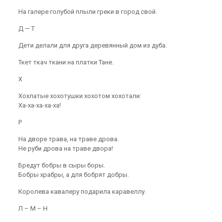
На галере голубой плыли греки в город свой.
Д — Т
Дети делали для друга деревянный дом из дуба.
Ткет ткач ткани на платки Тане.
X
Хохлатые хохотушки хохотом хохотали:
Ха-ха-ха-ха-ха!
Р
На дворе трава, на траве дрова.
Не руби дрова на траве двора!
Бредут бобры в сыры боры.
Бобры храбры, а для бобрят добры.
Королева кавалеру подарила каравеллу.
Л – М – Н