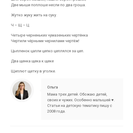
Две мыши поплоше несли по два гроша.
Жутко жуку жить на суку.
Ч – Щ – Ц
Четыре черненьких чумазеньких чертёнка
Чертили чёрными чернилами чертёж!
Цыпленок цапли цепко цеплялся за цеп.
Два щенка щека к щеке
Щиплют щетку в уголке.
Ольга
Мама трех детей. Обожаю детей,
своих и чужих. Особенно малышей ♥.
Статьи на детскую тематику пишу с
2008 года.