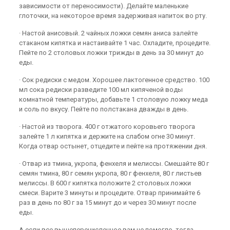
зависимости от переносимости). Делайте маленькие
глоточки, на некоторое время задерживая напиток во рту.
· Настой анисовый. 2 чайных ложки семян аниса залейте
стаканом кипятка и настаивайте 1 час. Охладите, процедите.
Пейте по 2 столовых ложки трижды в день за 30 минут до
еды.
· Сок редиски с медом. Хорошее лактогенное средство. 100
мл сока редиски разведите 100 мл кипяченой воды
комнатной температуры, добавьте 1 столовую ложку меда
и соль по вкусу. Пейте по полстакана дважды в день.
· Настой из творога. 400 г отжатого коровьего творога
залейте 1 л кипятка и держите на слабом огне 30 минут.
Когда отвар остынет, отцедите и пейте на протяжении дня.
· Отвар из тмина, укропа, фенхеля и мелиссы. Смешайте 80 г
семян тмина, 80 г семян укропа, 80 г фенхеля, 80 г листьев
мелиссы. В 600 г кипятка положите 2 столовых ложки
смеси. Варите 3 минуты и процедите. Отвар принимайте 6
раз в день по 80 г за 15 минут до и через 30 минут после
еды.
А если все вышеперечисленное вам не помогло, тогда