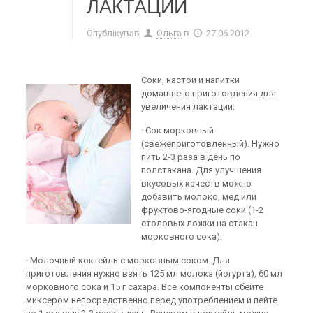
ЛАКТАЦИИ
Опублікував
Ольга
в
27.06.2012
Соки, настои и напитки
домашнего приготовления для
увеличения лактации:
· Сок морковный
(свежеприготовленный). Нужно
пить 2-3 раза в день по
полстакана. Для улучшения
вкусовых качеств можно
добавить молоко, мед или
фруктово-ягодные соки (1-2
столовых ложки на стакан
морковного сока).
· Молочный коктейль с морковным соком. Для
приготовления нужно взять 125 мл молока (йогурта), 60 мл
морковного сока и 15 г сахара. Все компоненты сбейте
миксером непосредственно перед употреблением и пейте