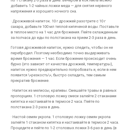
по 1 стакану 2-3 раза в день. Вечером в коктейль можно
добавить 1-2 чайных ложки меда — для снятия нервного
напряжения и хорошего ночного сна.
· Дрожжевой напиток. 10 г дрожжей разотрите с 10 г
сахара, добавьте 100 мл теплой кипяченой воды. Поставьте
в теплое место на 1 час для брожения. Пейте охлажденным
за полчаса до еды по полстакана на прием 2-3 раза в день.
Готовя дрожжевой напиток, нужно следить, чтобы он не
перебродил. Поэтому необходимо точно выдерживать
время брожения — 1 час. Если брожение происходит очень
бурно (это зависит от качества дрожжей, температуры),
напиток нужно предварительно попробовать и, если в нем
появится \»резкость\», быстро охладить, тем самым
прекратив брожение.
· Напиток из мелиссы, крапивы. Смешайте травы в равных
пропорциях. 1 столовую ложку смеси залейте 2 стаканами
кипятка и настаивайте в термосе 2 часа. Пейте по
полстакана 2-3 раза в день.
· Настой семян укропа. 1 столовую ложку семян укропа
залейте 1 стаканом кипятка и настаивайте в термосе 2 часа.
Процедите и пейте по 1-2 столовых ложки 3-6 раз в день (в