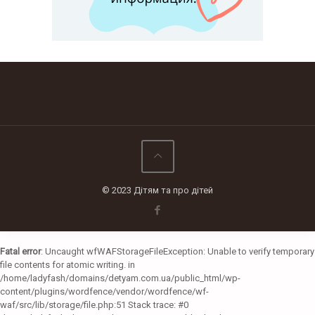
© 2023 Дітям та про дітей
Fatal error
: Uncaught wfWAFStorageFileException: Unable to verify temporary
file contents for atomic writing. in
/home/ladyfash/domains/detyam.com.ua/public_html/wp-
content/plugins/wordfence/vendor/wordfence/wf-
waf/src/lib/storage/file.php:51 Stack trace: #0