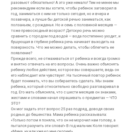
разовьют обязательно! А это уже немало! Тем не менее мы
рекомендуем если вы хотите, чтобы ребенок заговорил в
год, заниматься с ним не только сегодня, но и вчера и
позавчера, а лучше бы детской речью заниматься, как
ползаньем, с рожденья. Но и семь с половиной месяцев —
тоже превосходный возраст! Детскую речь можно
сравнить с городом под водой — вода постепенно уходит, и
бушующая в глубине ребенка речь начинает выходить на
поверхность. Что же можно делать, чтобы облегчить ее
появление?
Прежде всего, не отмахиваться от ребенка и всегда громко
и внятно отвечать на его вопросы. Очень важно объяснять
ребенку любое действие, которое вы совершаете, ведь он
его наблюдает или чувствует. На тысячный повтор ребенок
будет понимать, что вы собираетесь сделать. Мы знаем
ребенка, который относительно свободно разговаривал в
год. Его мать объясняла, что с шести месяцев он знаками,
жестами и словами начал спрашивать о предметах — ЧТО
ЭТО?
Он мог задать этот вопрос 25 раз подряд, доводя своих
родных до бешенства. Мама ребенка рассказывала:
«Только потом я поняла, что он не морочил нам голову, а
пытался разучить эти слова!» В год мальчик Коля говорил:
«Мама, ну иди уже ко мне скорее!»