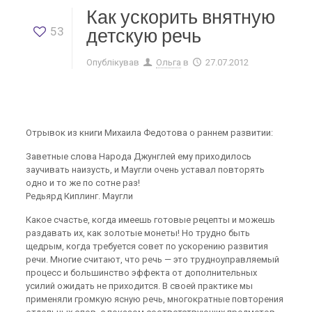
Как ускорить внятную
53
детскую речь
Опублікував
Ольга
в
27.07.2012
Отрывок из книги Михаила Федотова о раннем развитии:
Заветные слова Народа Джунглей ему приходилось
заучивать наизусть, и Маугли очень уставал повторять
одно и то же по сотне раз!
Редьярд Киплинг. Маугли
Какое счастье, когда имеешь готовые рецепты и можешь
раздавать их, как золотые монеты! Но трудно быть
щедрым, когда требуется совет по ускорению развития
речи. Многие считают, что речь — это трудноуправляемый
процесс и большинство эффекта от дополнительных
усилий ожидать не приходится. В своей практике мы
применяли громкую ясную речь, многократные повторения