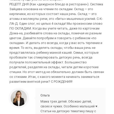
РЕЦЕПТ ДНЯ (Как «дежурное блюдо в ресторане»). Система
Зайцева основана на чтении по складам. Склад — это
кирпичики, из которых состоит наша речь. Склад — это
атомы и молекулы речи, это «биты» мышечных усилий. С-К-
ЛА-Д. Один слог, но целых 4 склада! Мы произносим слово
ПО СКЛАДАМ. Когда вы учите читать, даже по карточкам
Дома-на, разбивайте слова на склады, помечая их разным
цветом. Давайте попробуем и говорить с ребенком «по
складам». И делать это всегда, когда у вас есть терпение и
время. То есть, выделять склады, чтобы ваша речь не
представлялась ребенку манной кашей. Семьи, которые
пробовали так стимулировать детскую речь, всегда
получали положительный эффект. Большинство
родителей, разделяя на склады, читали детям короткие
стишки. Но этот метод не обязательно должен быть связан
со стихами. Итак, с какого момента начинать заниматься
развитием внятной речи? С РОЖДЕНИЯ!
Ольга
Мама трех детей. Обожаю детей,
своих и чужих. Особенно малышей ♥.
Статьи на детскую тематику пишу с