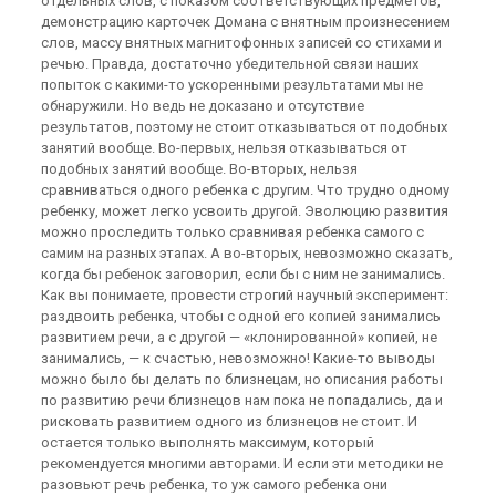
отдельных слов, с показом соответствующих предметов,
демонстрацию карточек Домана с внятным произнесением
слов, массу внятных магнитофонных записей со стихами и
речью. Правда, достаточно убедительной связи наших
попыток с какими-то ускоренными результатами мы не
обнаружили. Но ведь не доказано и отсутствие
результатов, поэтому не стоит отказываться от подобных
занятий вообще. Во-первых, нельзя отказываться от
подобных занятий вообще. Во-вторых, нельзя
сравниваться одного ребенка с другим. Что трудно одному
ребенку, может легко усвоить другой. Эволюцию развития
можно проследить только сравнивая ребенка самого с
самим на разных этапах. А во-вторых, невозможно сказать,
когда бы ребенок заговорил, если бы с ним не занимались.
Как вы понимаете, провести строгий научный эксперимент:
раздвоить ребенка, чтобы с одной его копией занимались
развитием речи, а с другой — «клонированной» копией, не
занимались, — к счастью, невозможно! Какие-то выводы
можно было бы делать по близнецам, но описания работы
по развитию речи близнецов нам пока не попадались, да и
рисковать развитием одного из близнецов не стоит. И
остается только выполнять максимум, который
рекомендуется многими авторами. И если эти методики не
разовьют речь ребенка, то уж самого ребенка они