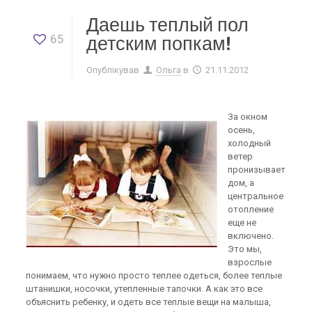
Даешь теплый пол
65
детским попкам!
Опублікував
Ольга
в
21.11.2012
За окном
осень,
холодный
ветер
пронизывает
дом, а
центральное
отопление
еще не
включено.
Это мы,
взрослые
понимаем, что нужно просто теплее одеться, более теплые
штанишки, носочки, утепленные тапочки. А как это все
объяснить ребенку, и одеть все теплые вещи на малыша,