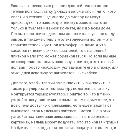
Различают несколько разновидностей теплых полов
:
теплый пол под плитку (укладывается в слой плиточного
клея) и в стяжку. Еще многие до сих пор не могут
привыкнуть, что напольную плитку можно класть не
только в туалете и ванной комнате, но и во всем доме.
Летом такая плитка дает вам дополнительную прохладу, а
зимой, в тандеме с теплым электрическим полом – это
гарантия теплой и уютной атмосферы в доме. А что
касается гигиенических показателей, то с напольной
плиткой мало кто может соревноваться. Но если вы еще
не «созрели» положить напольную плитку, а вот теплый
пол вам просто необходим, укладывайте его в стяжку, для
этих целей используют нагревательные кабели.
Для того, чтобы теплый пол включить и выключить, а
также регулировать температуру подогрева, в стенку
монтируется терморегулятор. Приятно то, что в таких
устройствах управления теплым полом наряду с тем, что
все очень доступно к пониманию, есть еще и защита от
вмешательства маленьких жителей – детей. Т.к. в этих
устройствах навигация анимационная, т.е. все меню в
картинках, малыш может подумать, что это новая игрушка.
Но бдительные родителя поставят защиту от «взлома», и