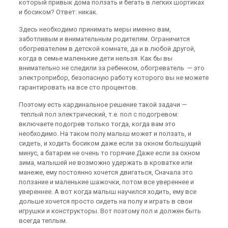
который привык дома ползать и бегать в легких шортиках
и босиком? Ответ: никак.
Здесь необходимо принимать меры именно вам,
заботливым и внимательным родителям. Ограничится
обогревателем в детской комнате, да и в любой другой,
когда в семье маленькие дети нельзя. Как бы вы
внимательно не следили за ребенком, обогреватель — это
электроприбор, безопасную работу которого вы не можете
гарантировать на все сто процентов.
Поэтому есть кардинальное решение такой задачи —
т
еплый пол электрический, т.е. пол с подогревом:
включаете подогрев только тогда, когда вам это
необходимо. На таком полу малыш может и ползать, и
сидеть, и ходить босиком даже если за окном большущий
минус, а батареи не очень то горячие.Даже если за окном
зима, малышей не возможно удержать в кроватке или
манеже, ему постоянно хочется двигаться, Сначала это
ползание и маленькие шажочки, потом все увереннее и
увереннее. А вот когда малыш научился ходить, ему все
дольше хочется просто сидеть на полу и играть в свои
игрушки и конструкторы. Вот поэтому пол и должен быть
всегда теплым.