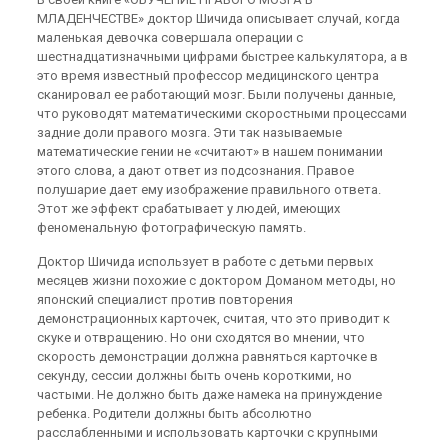
МЛАДЕНЧЕСТВЕ» доктор Шичида описывает случай, когда
маленькая девочка совершала операции с
шестнадцатизначными цифрами быстрее калькулятора, а в
это время известный профессор медицинского центра
сканировал ее работающий мозг. Были получены данные,
что руководят математическими скоростными процессами
задние доли правого мозга. Эти так называемые
математические гении не «считают» в нашем понимании
этого слова, а дают ответ из подсознания. Правое
полушарие дает ему изображение правильного ответа.
Этот же эффект срабатывает у людей, имеющих
феноменальную фотографическую память.
Доктор Шичида использует в работе с детьми первых
месяцев жизни похожие с доктором Доманом методы, но
японский специалист против повторения
демонстрационных карточек, считая, что это приводит к
скуке и отвращению. Но они сходятся во мнении, что
скорость демонстрации должна равняться карточке в
секунду, сессии должны быть очень короткими, но
частыми. Не должно быть даже намека на принуждение
ребенка. Родители должны быть абсолютно
расслабленными и использовать карточки с крупными