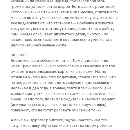
черными или красными шарами, произнося при этом
громко вслух количество шаров. Есть данные родителей,
которые, начиная такие занятия в два месяца, к пяти-шести
месяцам имеют уже четкие положительные результаты, но
все подчеркивают, что тестирование ребенка и попытка
«выудить» у него ответ могут торпедировать всю работу.
Сам Шичида описывает двухлетних детей, с которыми
занимались по его системе и которые легко умножали и
делили четырехзначные числа.
МНЕНИЕ:
Возможно, ваш ребенок хочет, по Доману или Шичиде,
иметь феноменальные способности в математике и готов
смотреть на мелькающие карточки с точками. Но, по
отзывам многих и многих родителей, становится ясно, что
не все дети желают овладеть фокусами с умножением и
делением в два года, а точнее, почти все они вообще не
желали смотреть ни на какие точки — ни на красные, ни на
синие… Мало того, почти все родители в какой-то момент
(или уже начав это делать, или только задумавшись)
понимают, что не хотят рисовать эти самые точки.
А пока вы, дорогие родители, задумываетесь над тем
какую методику обучения «испытать» на своем ребенке,